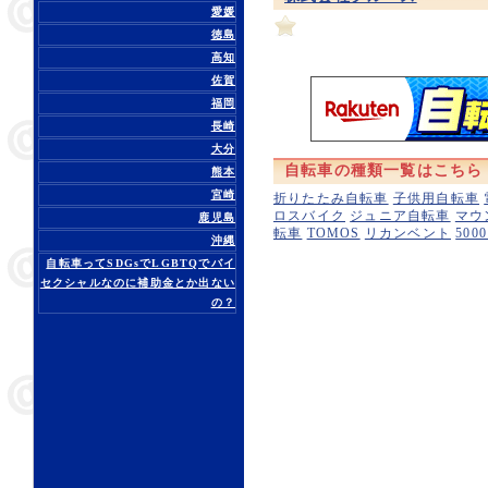
愛媛
徳島
高知
佐賀
福岡
長崎
大分
自転車の種類一覧はこちら
熊本
宮崎
折りたたみ自転車
子供用自転車
ロスバイク
ジュニア自転車
マウ
鹿児島
転車
TOMOS
リカンベント
500
沖縄
自転車ってSDGsでLGBTQでバイ
セクシャルなのに補助金とか出ない
の？