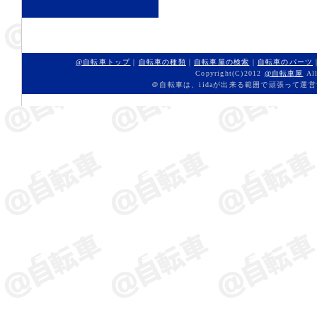
@自転車トップ
｜
自転車の種類
｜
自転車屋の検索
｜
自転車のパーツ
Copyright(C)2012
@自転車屋
All
＠自転車は、iidaが出来る範囲で頑張って運