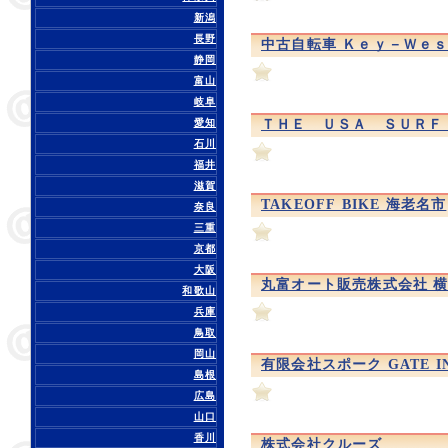
新潟
長野
中古自転車 Ｋｅｙ－Ｗｅｓ
静岡
富山
岐阜
愛知
ＴＨＥ ＵＳＡ ＳＵＲＦ
石川
福井
滋賀
TAKEOFF BIKE 海老名市
奈良
三重
京都
大阪
丸富オート販売株式会社 
和歌山
兵庫
鳥取
岡山
有限会社スポーク GATE I
島根
広島
山口
香川
株式会社クルーズ