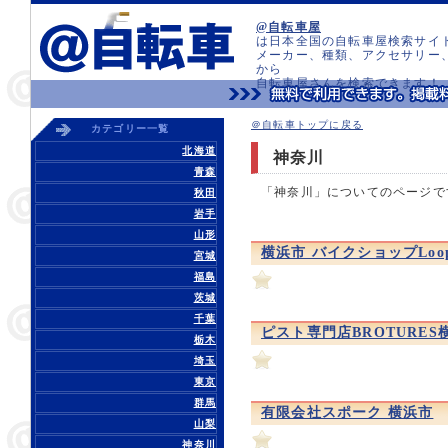
@自転車屋
は日本全国の自転車屋検索サイ
メーカー、種類、アクセサリー
から
自転車屋さんを検索できます！
＠自転車トップに戻る
カテゴリー一覧
北海道
神奈川
青森
「神奈川」についてのページで
秋田
岩手
山形
横浜市 バイクショップLo
宮城
福島
茨城
千葉
ピスト専門店BROTURES
栃木
埼玉
東京
群馬
有限会社スポーク 横浜市
山梨
神奈川